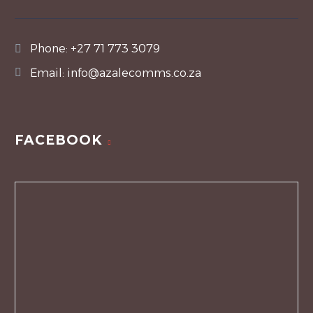
Phone:
+27 71 773 3079
Email:
info@azalecomms.co.za
FACEBOOK