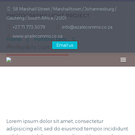
58 Marshall Street / Marshalltown / Johannesburg /
PHOTOGRAPHY
LIGHT PROJECT
Gauteng / South Africa / 2001
+27 71 773 3079
info@azalecomms.co.za
www.azalecomms.co.za
Home
Portfolio Item
Email us
Photography Light (Demo)
Lorem ipsum dolor sit amet, consectetur
adipisicing elit, sed do eiusmod tempor incididunt